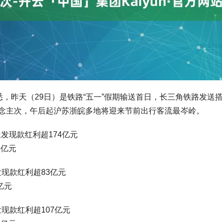
昨天（29日）是铁路“五一”假期输送首日，长三角铁路发送搭客逾
东说念主次，午后起沪苏浙皖多地将迎来节前出行客流最岑岭。
发现款红利超174亿元
4亿元
现款红利超83亿元
亿元
现款红利超107亿元