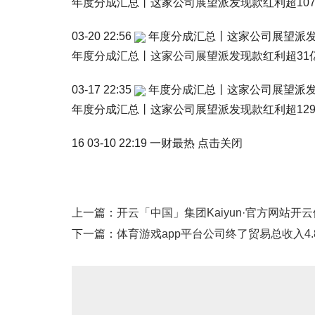
年度分成汇总丨这家公司展望派发现款红利超10
03-20 22:56
年度分成汇总丨这家公司展望派发
年度分成汇总丨这家公司展望派发现款红利超31
03-17 22:35
年度分成汇总丨这家公司展望派发
年度分成汇总丨这家公司展望派发现款红利超12
16 03-10 22:19 一财最热 点击关闭
上一篇：
开云「中国」集团Kaiyun·官方网站开
下一篇：
体育游戏app平台公司终了贸易总收入4.8