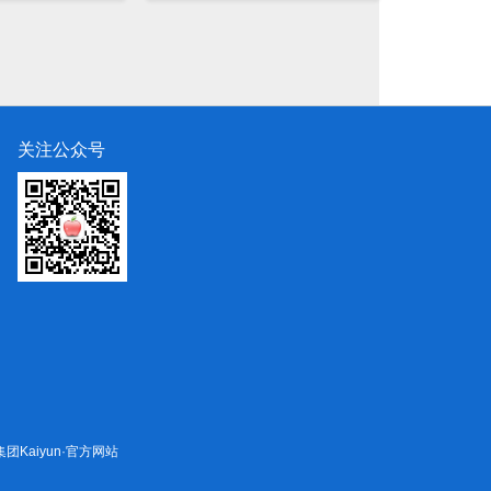
关注公众号
Kaiyun·官方网站