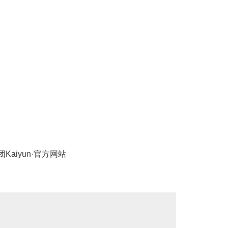
aiyun·官方网站