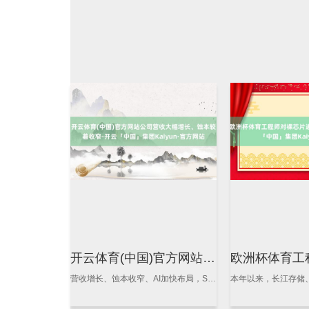
开云体育(中国)官方网站公司营收大幅增长、蚀本较着收窄-开云「中国」集团Kaiyun·官方网站
营收增长、蚀本收窄、AI加快布局，SpaceX首份上市财报开释多个信号。马斯克称将提前至2030年前后扫尾1万亿好意思元年收入，并规划最早于2027年在天际部署数据中心。 SpaceX(SPCX.O)公布上市后的首份季度财报，初度向公开商场投资者展示了这家马斯克旗下航天公司的筹办情况。第二季度，公司营收大幅增长、蚀本较着收窄，但大宗成本过问和永恒策略目的仍让商场眷注其能否将手艺上风升沉为握续盈利才略。 财报自满，SpaceX第二季度营收达到78亿好意思元，同比增长92%，高于FactSet统计