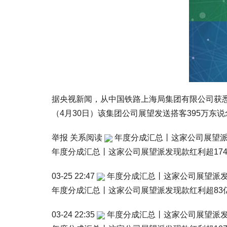
据央视新闻，从中国铁路上海局集团有限公司获悉，
（4月30日）该集团公司展望发送搭客395万
举报 关系阅读
年度分成汇总丨这家公司展望派
年度分成汇总丨这家公司展望派发现款红利超17
03-25 22:47
年度分成汇总丨这家公司展望派发
年度分成汇总丨这家公司展望派发现款红利超83
03-24 22:35
年度分成汇总丨这家公司展望派发