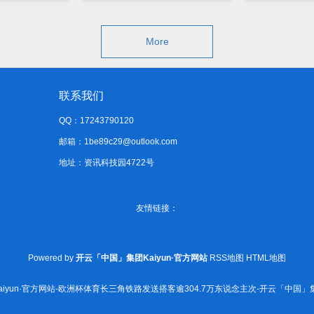
More
联系我们
QQ：17243790120
邮箱：1be89c29@outlook.com
地址：资讯科技园4722号
友情链接：
Powered by
开云「中国」集团Kaiyun·官方网站
RSS地图
HTML地图
iyun·官方网站-欧洲杯体育长三角铁路发送搭客逾304.7万东说念主次-开云「中国」集团