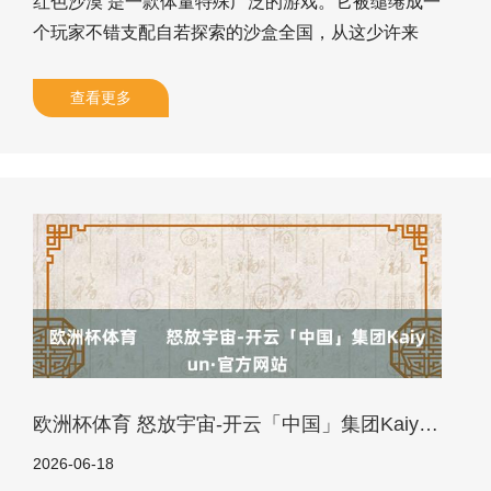
红色沙漠 是一款体量特殊广泛的游戏。它被缱绻成一
个玩家不错支配自若探索的沙盒全国，从这少许来
看，它无疑是奏凯的。但它显着不是一部叙事极品体
育游戏app平台，况且鉴于此前对于该游戏叙事方面
查看更多
存在里面争议和荡漾的报谈，它本也不太可能成为那
样的作品。 这省略即是为什么你在网上险些听不到对
于该游戏剧情的扣问，亦然为什么在发售很久之后，
仍有如斯多的玩家淹留在生人区域的原因。话虽如
斯，本合计现时应该依然有特殊一部分玩家当然地激
动到了剧情经过中，但要是你照确凿这样作念，那你
其实属于少数派。 险些没东谈主温煦
欧洲杯体育 怒放宇宙-开云「中国」集团Kaiyun·官方网站
2026-06-18