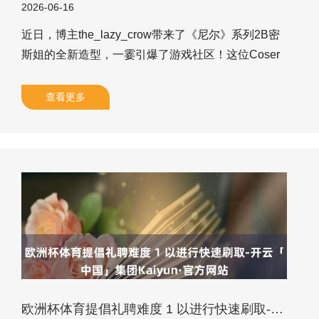
2026-06-16
近日，博主the_lazy_crow带来了《尼尔》系列2B密
斯姐的全新造型，一霎引爆了游戏社区！这位Coser
将日系仙女的簇新灵动与泰西作风的冷艳气场神秘会
通，举座气质在两种作风间利用自如。这种兼具簇新
查看更多
与冷感的专有好意思感体育游戏app平台，号称近期
不行错过的绝好意思Coser作品。 尼尔 脚色饰演, 正
版IP 检察更多 立即下载 体育游戏app平台
欧洲杯体育提倡礼聘难度 1 以进行快速刷取-开云「中国」集团Kaiyun·官方网站