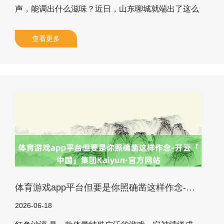
声，能调出什么滋味？近日，山东聊城就端出了这么
一谈文旅“新菜”——郁勃麻花细致落地东阿欧洲杯体
育，和东阿阿胶联手拉开了“五一”文旅糟塌季的序
查看更多
幕。这出“中医药+笑剧”的跨界戏，不只是给旅客找乐
子，更是给文旅产业探蹊径，用“实质+体验”的文火慢
炖，熬出一锅糟塌新场景的浓汤。 不得不说，这
手“混搭”打得巧。一边是千年润泽文化的深厚基础底
细，一边是国民笑剧的鲜美颜面，二者碰在所有，不
是生硬的“拉郎配”，倒像一场当但是然的化学反馈。
东阿阿胶的千里稳底色，恰
体育游戏app平台但要是你照确凿这样作念-开云「中国」集团Kaiyun·官方网站
2026-06-18