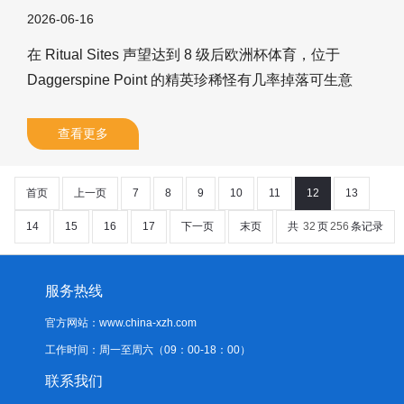
2026-06-16
在 Ritual Sites 声望达到 8 级后欧洲杯体育，位于
Daggerspine Point 的精英珍稀怪有几率掉落可生意
的宠物“Overloaded Manaling”。 World of Warcraft:
Patch 12.0.5 概览：Ritual Sites 挑战与奖励 魔兽全
查看更多
国 即时, PK, 副本, 当作, 冒险, 绽开全国, 国外, 怀旧
是以，咱们应当如何评价《军团再临》？ 稽查更多
首页
上一页
7
8
9
10
11
12
13
立即下载 如何获取 Overloaded Manaling 当你在
14
15
16
17
下一页
末页
共
32
页
256
条记录
Ritual S
服务热线
官方网站：www.china-xzh.com
工作时间：周一至周六（09：00-18：00）
联系我们