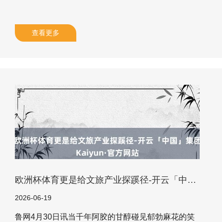
查看更多
欧洲杯体育更是给文旅产业探蹊径-开云「中国」集团Kaiyun·官方网站
2026-06-19
鲁网4月30日讯当千年阿胶的甘醇碰见郁勃麻花的笑