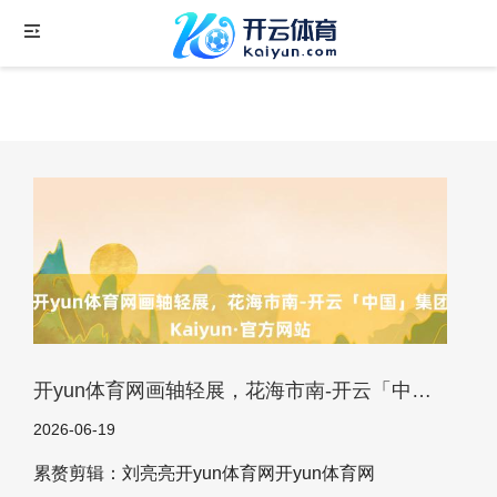
开yun体育网画轴轻展，花海市南-开云「中国」集团Kaiyun·官方网站
2026-06-19
累赘剪辑：刘亮亮开yun体育网开yun体育网