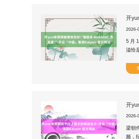
开yu
2026-
5 
溢恰
锐，
两东
开y
2026-
梁朝
频，