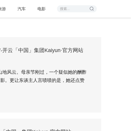
旅游
汽车
电影
开云「中国」集团Kaiyun·官方网站
山地风云。母亲节刚过，一个疑似她的酬酢
身影。更让东谈主人言啧啧的是，她还点赞
”的话题顶上了热搜。 账号刚被扒出时，
S、大S姆妈黄春梅王人乖乖回关，连S家
翻遍顺心列表，等于找不到汪小菲的名字