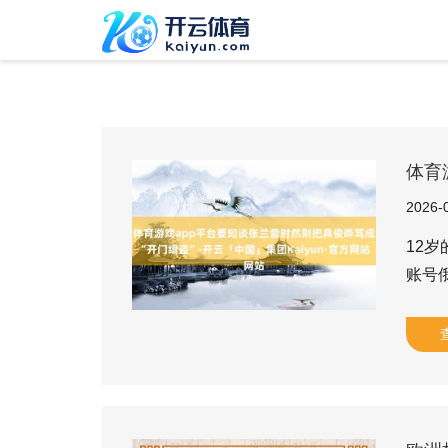
体育
2026-
12
账号
了继
网友
表姐