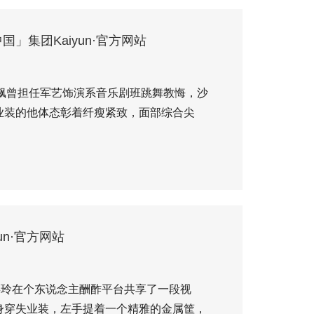
国」集团Kaiyun·官方网站
许文飙曾担任军艺饰演系音乐剧班跳舞教悔，沙
失业装的他体态彰着纤瘦紧致，面部综合尖
状"撞脸休 杰克曼"，与此前微胖形象判若
率显赫着落。 开yun体育网
n·官方网站
刘嘉玲在个东说念主酬酢平台共享了一段视
身穿失业装，左手提着一个精雅的金属筐，