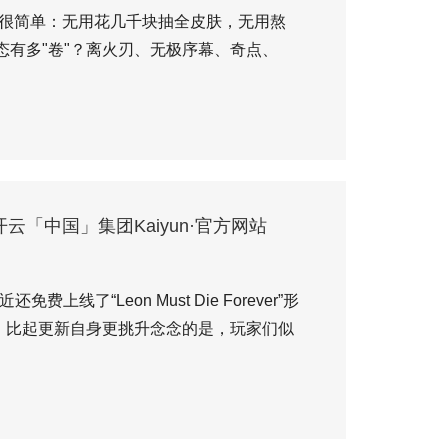
底很简单：无用花几千块抽全皮肤，无用熬
态有多"卷"？离火刃、无极序幕、奇点、
中彩票。而租号平台上，时租低至1元起，
奇段位+全皮肤的快感。 更要道的是——碎
日租，按需收受不滥用一分钱，
「中国」集团Kaiyun·官方网站
“Leon Must Die Forever”形
。比起更新自身更挑升念念的是，玩家们似
情况罪孽累累，许多线性游戏通关后，确立商总会
及强调电影化叙事的索尼第一方游戏也没能
会