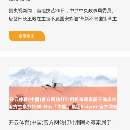
据央视新闻，当地技艺26日，中共中央政事局委员、
应答部长王毅在主捏不息国安欢迎“革新不息国宪章主
见和原则，加强以不息国为中枢的外洋体系”高等别会
议后现场回答了媒体发问。记者问及刻下安欢迎在消
查看更多
弭冲破、断绝干戈方面作用受到质疑，中方对安欢迎
更好履职有何淡薄。王毅暗示，历经80多年风浪推
行，安欢迎仍然是各人集体安全机制的中枢，承担着
革新外洋和平与安全的首要使命。但也要承认，这些
年安欢迎在紧要热门问题上握住缺位。是以，重振不
息国，领先要重振安欢迎。而要竣事这一主见，领先
是安欢迎系数成员王人要以革新和平
开云体育(中国)官方网站打针用阿奇霉素属于临床常用抗生素打针剂-开云「中国」集团Kaiyun·官方网站