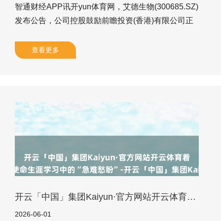
智通财经APP讯开yun体育网，艾德生物(300685.SZ)
发布公告，公司控股鼓励前瞻投资(香港)有限公司正
在霸术公司铁心权变更有关事宜，该事项可能导致公
司控股鼓励、实践铁心东谈主发生变更。经公司向深
查看更多
圳证券来去所恳求，公司股票自2026年6月1日(星期
一)开市起停牌，瞻望停牌技能不跨越2个往翌日。
开云「中国」集团Kaiyun·官方网站开云体育着眼快递员群体使命生涯学习中的“急难愁盼”-开云「中国」集团Kaiyun·官方网站
2026-06-01