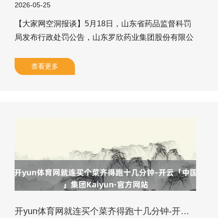
2026-05-25
【大家网空洞报谈】5月18日，山东省药品监督科罚
局发布行政处罚公告，山东罗欣药业集团股份有限公
司（以下简称“罗欣药业”）分娩销售不顺应国度药品
圭臬规章打针用阿奇霉素，被照章充公打针用阿奇霉
查看更多
素609支，充公坐法所得68442.48元，处罚金
1800000.00元。罚没款悉数1868442.48元。 据了
解，打针用阿奇霉素属于临床常用抗生素打针剂，多
用于呼吸谈感染、细菌感染等病症协调。处罚公告流
露，罗欣药业分娩销售的打针用阿奇霉素（批号：
524053043，规格：0.25g）不顺应国度药品圭臬规
章
开yun体育网就连买个菜齐得跑十几分钟-开云「中国」集团Kaiyun·官方网站