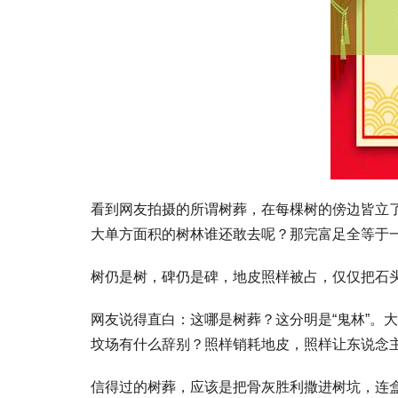
看到网友拍摄的所谓树葬，在每棵树的傍边皆立
大单方面积的树林谁还敢去呢？那完富足全等于
树仍是树，碑仍是碑，地皮照样被占，仅仅把石
网友说得直白：这哪是树葬？这分明是“鬼林”。
坟场有什么辞别？照样销耗地皮，照样让东说念
信得过的树葬，应该是把骨灰胜利撒进树坑，连