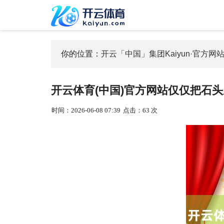
你的位置：
开云「中国」集团Kaiyun·官方网
开云体育(中国)官方网站仅仅把石头
时间：2026-06-08 07:39
点击：63 次