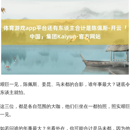
艰巨一见，陈佩斯、姜昆、马未都的合影，谁年事最大？谜底令
东谈主就怕。
这三位，都是各自范围的大咖，他们仨坐在一都拍照，照实艰巨
一见。
如若问谁的年事最大？光看外在，你可能合计是马未都，因为他