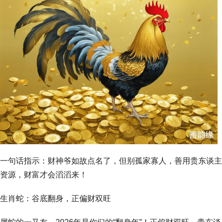
一句话指示：财神爷如故点名了，但别孤家寡人，善用贵东谈主
资源，财富才会滔滔来！
生肖蛇：谷底翻身，正偏财双旺