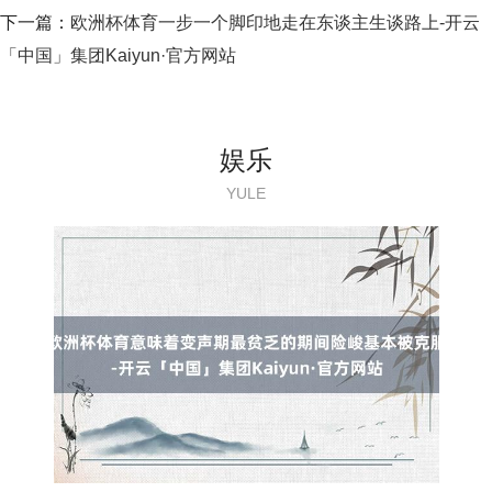
下一篇：
欧洲杯体育一步一个脚印地走在东谈主生谈路上-开云
「中国」集团Kaiyun·官方网站
娱乐
YULE