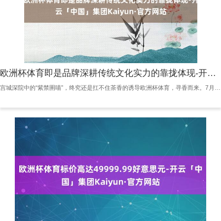
欧洲杯体育即是品牌深耕传统文化实力的靠拢体现-开云「中国」集团Kaiyun·官方网站
宫城深院中的“紫禁圉喵”，终究还是扛不住茶香的诱导欧洲杯体育，寻香而来。7月10日，爷爷不沏茶×紫禁圉喵房虚幻联名崇拜上线。当红墙御猫相逢新型好茶，软萌国风撞上清甜茶香，爷爷不沏茶把千年的紫禁古韵装进奶茶，酿成年青东说念主唾手可得的慈悲好运。 当作全网爆火的国漫IP，紫禁圉喵房以古代君王的“猫儿房”为灵感开头，创始掐丝搪瓷+水墨国风的东方好意思学，打造国风漫画，取得全网超十亿次浏览，赢得读者S级口碑，成为Z世代心中的国风萌宠漫画的标杆。紫禁圉喵房以御猫看守国宝的热血冒险故事，消解了传统文博的安