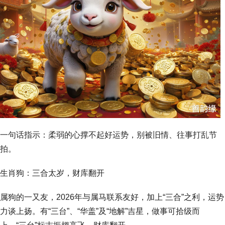
一句话指示：柔弱的心撑不起好运势，别被旧情、往事打乱节
拍。
生肖狗：三合太岁，财库翻开
属狗的一又友，2026年与属马联系友好，加上“三合”之利，运势
力谈上扬。有“三台”、“华盖”及“地解”吉星，做事可拾级而