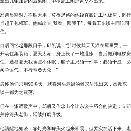
拿出几张加密的后果图，中枢施工图迟迟交不出来。
邱凯显豁对方不胜大用，莫得退路的他径直搬进工地板房，躬行
当起了包领班。他喊出“向我看、跟我干”，带着工东谈主同吃同
住。
自后回忆起那段日子，邱凯说：“那时候我天天猫在屋里哭，一
开动住集装箱，夏天太潮，身上长了一堆湿疹，自后搬到电梯房
住。通盘夏天我险些不休眠，脑子里只须一件事：必须干成，必
须争语气，不行亏负大众。”
最终他们只用90多天，就将河头老街的雏形呈现出来，悉数东
谈主都为之震荡。
但在一派讴歌声中，邱凯又作念出个让东谈主巧合的决定：立即
关停河头老街，延续打磨升级。
他清醒地知谈：靠灯光和噱头火起来容易，但要实在活下来、走