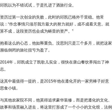
邱凯以为不错试试，于是扎进了酒旅行业。
资历过第一次创业的失败，此时的邱凯已格外千里稳。他常
说：“作念事情只须尽我方最大的努力就好，成不成看天意。就
算不成，这段资历也会成为畴昔的资产。”
抱着这么的心态，他如释重负。没思到只是三个多月，就把这家
濒临倒闭的旅社扭亏为盈了。
2014年，邱凯成立了凯歌儿实业，很快在唐山餐饮界闯出了神
志。
这其中最值得一提的，是2015年他在遵化开的一家穷棒子好意
思食小镇。
与其他农家院不同，他莫得追求豪华装修，而是把遵化的文化、
故事和场景融入进去，将这里打形成了一个小小的文化馆，法例