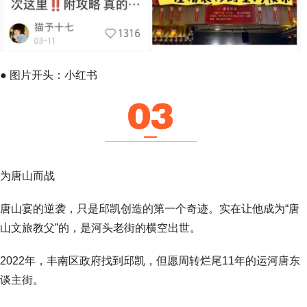
● 图片开头：小红书
为唐山而战
唐山宴的逆袭，只是邱凯创造的第一个奇迹。实在让他成为“唐
山文旅教父”的，是河头老街的横空出世。
2022年，丰南区政府找到邱凯，但愿周转烂尾11年的运河唐东
谈主街。