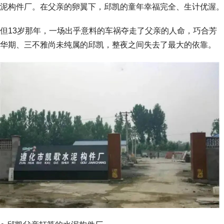
泥构件厂。在父亲的卵翼下，邱凯的童年幸福完全、生计优渥。
但13岁那年，一场出乎意料的车祸夺走了父亲的人命，巧合芳
华期、三不雅尚未纯属的邱凯，整夜之间失去了最大的依靠。